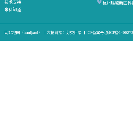
技术支持
杭州钱塘新区科
米科知道
网站地图（
html
|
xml
）
丨
友情链接：
分类目录
丨
ICP备案号:
浙ICP备140027