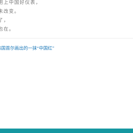
上中国好仪表，
改变。
了，
在。
韩国首尔画出的一抹“中国红”