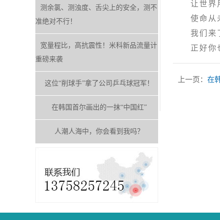
让世界用
测余氯、测浊度、舌尖上的安全，测不
使命从未
准绝对不行！
我们来
宽量程比，高抗震性！米科新品流量计
正好你也
重磅来袭
上一页：
在
这位“削球手”拿了公司乒乓球冠军！
在韩国首尔画出的一抹“中国红”
人潮人海中，你会看到我吗？