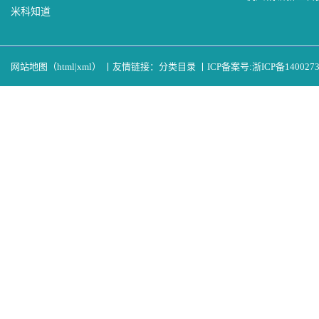
米科知道
网站地图（
html
|
xml
）
丨
友情链接：
分类目录
丨
ICP备案号:
浙ICP备140027