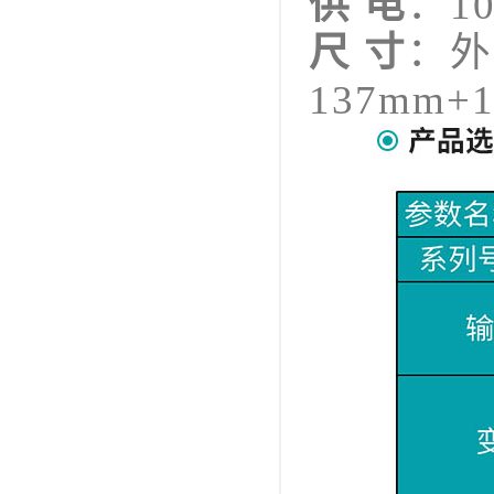
供 电
：10
尺 寸
：外
137mm+1