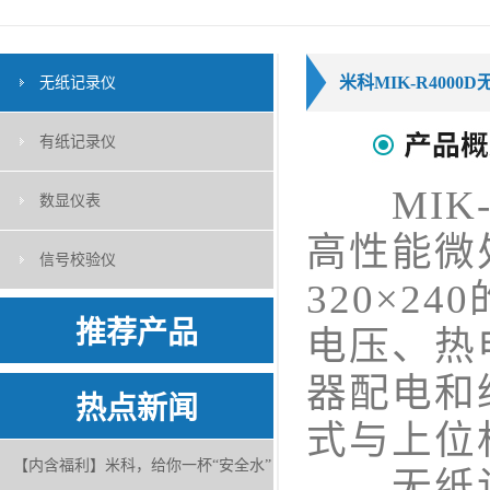
米科MIK-R4000
无纸记录仪
有纸记录仪
MIK-
数显仪表
高性能微
信号校验仪
320×
推荐产品
电压、热
器配电和
热点新闻
式与上位
【内含福利】米科，给你一杯“安全水”
无纸记