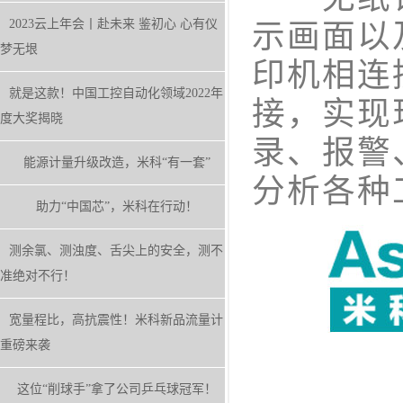
2023云上年会丨赴未来 鉴初心 心有仪
示画面以
梦无垠
印机相连
就是这款！中国工控自动化领域2022年
接，实现
度大奖揭晓
录、报警
能源计量升级改造，米科“有一套”
分析各种
助力“中国芯”，米科在行动！
测余氯、测浊度、舌尖上的安全，测不
准绝对不行！
宽量程比，高抗震性！米科新品流量计
重磅来袭
这位“削球手”拿了公司乒乓球冠军！