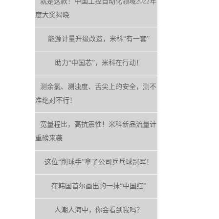
就是这款！中国工控自动化领域2022年
度大奖揭晓
能源计量升级改造，米科“有一套”
助力“中国芯”，米科在行动！
测余氯、测浊度、舌尖上的安全，测不
准绝对不行！
宽量程比，高抗震性！米科新品流量计
重磅来袭
这位“削球手”拿了公司乒乓球冠军！
在韩国首尔画出的一抹“中国红”
人潮人海中，你会看到我吗？