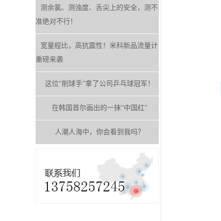
测余氯、测浊度、舌尖上的安全，测不
准绝对不行！
宽量程比，高抗震性！米科新品流量计
重磅来袭
这位“削球手”拿了公司乒乓球冠军！
在韩国首尔画出的一抹“中国红”
人潮人海中，你会看到我吗？