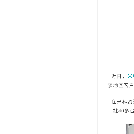
近日，
米
该地区客
在米科资
二批40