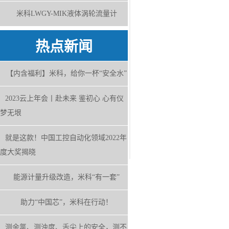
米科LWGY-MIK液体涡轮流量计
热点新闻
【内含福利】米科，给你一杯“安全水”
2023云上年会丨赴未来 鉴初心 心有仪
梦无垠
就是这款！中国工控自动化领域2022年
度大奖揭晓
能源计量升级改造，米科“有一套”
助力“中国芯”，米科在行动！
测余氯、测浊度、舌尖上的安全，测不