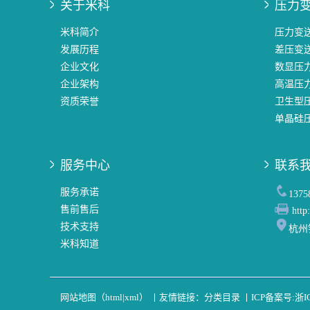
关于米科
压力
米科简介
压力变
发展历程
差压变
企业文化
数显压
企业架构
高温压
资质荣誉
卫生型
单晶硅
服务中心
联系
服务承诺
137
售前售后
http
技术支持
杭州
米科知道
网站地图（
html
|
xml
）
丨
友情链接：
分类目录
丨
ICP备案号:
浙I