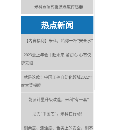
米科直插式铠装温度传感器
热点新闻
【内含福利】米科，给你一杯“安全水”
2023云上年会丨赴未来 鉴初心 心有仪
梦无垠
就是这款！中国工控自动化领域2022年
度大奖揭晓
能源计量升级改造，米科“有一套”
助力“中国芯”，米科在行动！
测余氯、测浊度、舌尖上的安全，测不