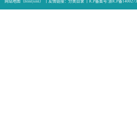
网站地图（
html
|
xml
）
丨
友情链接：
分类目录
丨
ICP备案号:
浙ICP备140027