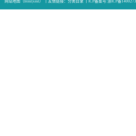
网站地图（
html
|
xml
）
丨
友情链接：
分类目录
丨
ICP备案号:
浙ICP备140027