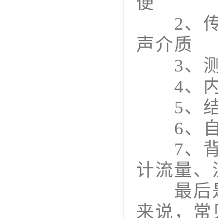
便
2、传感
声介质
3、测
4、内置
5、结构
6、自动
7、背光
计流量、
最后是
来说，常