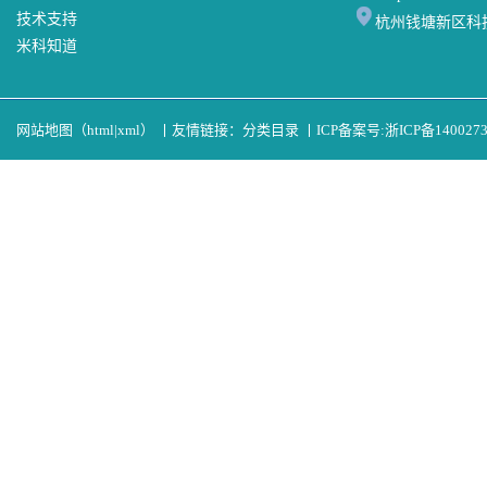
技术支持
杭州钱塘新区科
米科知道
网站地图（
html
|
xml
）
丨
友情链接：
分类目录
丨
ICP备案号:
浙ICP备140027