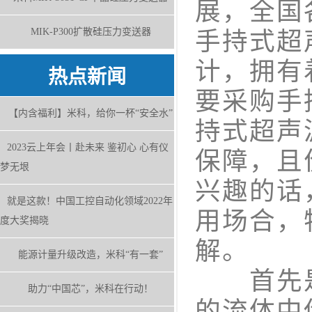
展，全国
MIK-P300扩散硅压力变送器
手持式超
计，拥有
热点新闻
要采购手
【内含福利】米科，给你一杯“安全水”
持式超声
2023云上年会丨赴未来 鉴初心 心有仪
保障，且
梦无垠
兴趣的话
就是这款！中国工控自动化领域2022年
用场合，
度大奖揭晓
解。
能源计量升级改造，米科“有一套”
首先是
助力“中国芯”，米科在行动！
的流体中