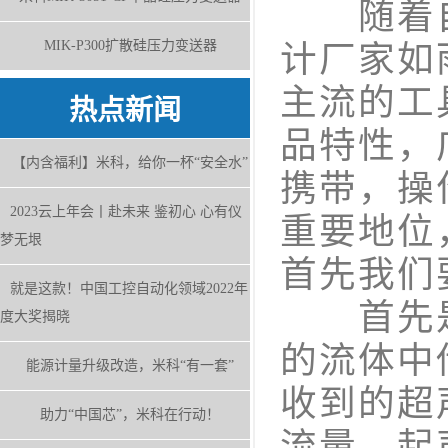
随着自
MIK-P300扩散硅压力变送器
计厂家如
主流的工
热点新闻
品特性，
【内含福利】米科，给你一杯“安全水”
携带，操
2023云上年会丨赴未来 鉴初心 心有仪
重要地位
梦无垠
首先我们
就是这款！中国工控自动化领域2022年
首先是
度大奖揭晓
的流体中
能源计量升级改造，米科“有一套”
收到的超
助力“中国芯”，米科在行动！
流量。起