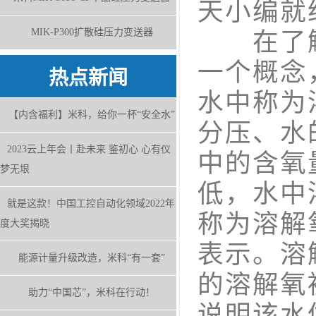
天小编就
MIK-P300扩散硅压力变送器
在了解
一个概念
热点新闻
水中称为
【内含福利】米科，给你一杯“安全水”
分压、水
2023云上年会丨赴未来 鉴初心 心有仪
中的含氧
梦无垠
低，水中
就是这款！中国工控自动化领域2022年
称为溶解
度大奖揭晓
表示。溶
能源计量升级改造，米科“有一套”
的溶解氧
助力“中国芯”，米科在行动！
说明该水