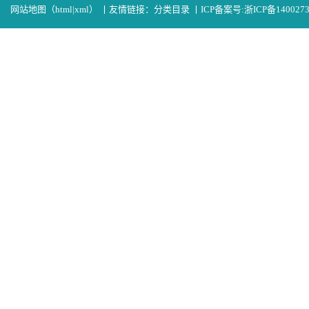
网站地图（
html
|
xml
）
丨
友情链接：
分类目录
丨
ICP备案号:
浙ICP备140027