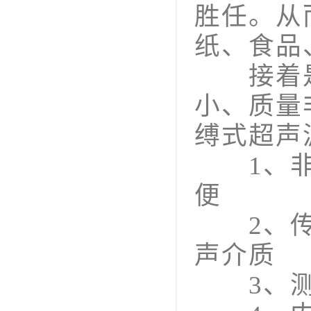
胜任。从
纸、食品
接着是
小、质量
缚式超声
1、非接
便
2、传感
声介质
3、测