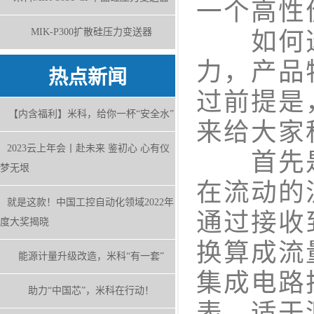
一个高性
MIK-P300扩散硅压力变送器
如何选
力，产品
热点新闻
过前提是
【内含福利】米科，给你一杯“安全水”
来给大家
2023云上年会丨赴未来 鉴初心 心有仪
首先是
梦无垠
在流动的
就是这款！中国工控自动化领域2022年
通过接收
度大奖揭晓
换算成流
能源计量升级改造，米科“有一套”
集成电路
助力“中国芯”，米科在行动！
表，适于