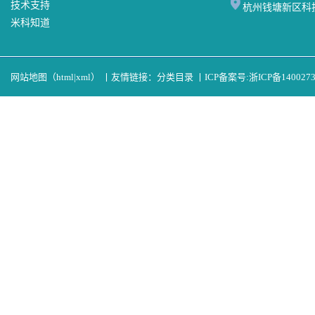
技术支持
杭州钱塘新区科
米科知道
网站地图（
html
|
xml
）
丨
友情链接：
分类目录
丨
ICP备案号:
浙ICP备140027