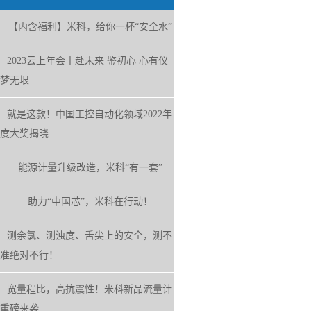
【内含福利】米科，给你一杯“安全水”
2023云上年会丨赴未来 鉴初心 心有仪
梦无垠
就是这款！中国工控自动化领域2022年
度大奖揭晓
能源计量升级改造，米科“有一套”
助力“中国芯”，米科在行动！
测余氯、测浊度、舌尖上的安全，测不
准绝对不行！
宽量程比，高抗震性！米科新品流量计
重磅来袭