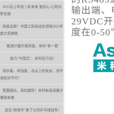
2023云上年会丨赴未来 鉴初心 心有仪
输出端、电
梦无垠
29VD
就是这款！中国工控自动化领域2022年
度在0-5
度大奖揭晓
能源计量升级改造，米科“有一套”
助力“中国芯”，米科在行动！
测余氯、测浊度、舌尖上的安全，测不
准绝对不行！
宽量程比，高抗震性！米科新品流量计
重磅来袭
这位“削球手”拿了公司乒乓球冠军！