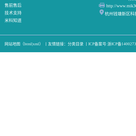
售前售后
http://www.mik3
技术支持
杭州钱塘新区科
米科知道
网站地图（
html
|
xml
）
丨
友情链接：
分类目录
丨
ICP备案号:
浙ICP备140027