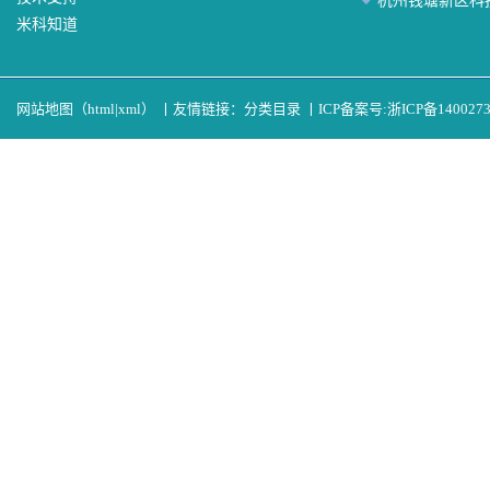
杭州钱塘新区科
米科知道
网站地图（
html
|
xml
）
丨
友情链接：
分类目录
丨
ICP备案号:
浙ICP备140027