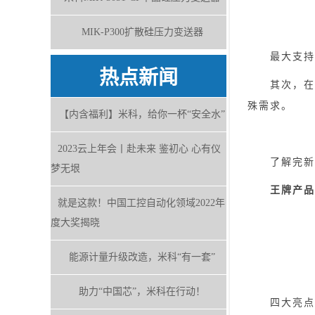
MIK-P300扩散硅压力变送器
最大支持6
热点新闻
其次，在内存
殊需求。
【内含福利】米科，给你一杯“安全水”
2023云上年会丨赴未来 鉴初心 心有仪
了解完新品
梦无垠
王牌产品二
就是这款！中国工控自动化领域2022年
度大奖揭晓
能源计量升级改造，米科“有一套”
助力“中国芯”，米科在行动！
四大亮点