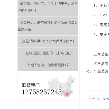
测余氯、测浊度、舌尖上的安全，测不
1、小盲区
准绝对不行！
2、EMC
宽量程比，高抗震性！米科新品流量计
3、高亮
重磅来袭
4、安全
这位“削球手”拿了公司乒乓球冠军！
在韩国首尔画出的一抹“中国红”
五大功能
该产品可实
人潮人海中，你会看到我吗？
况，产品适用
上一页：
Ki