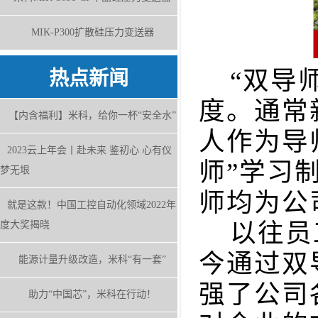
MIK-P300扩散硅压力变送器
“双导师
热点新闻
度。通常
【内含福利】米科，给你一杯“安全水”
人作为导
2023云上年会丨赴未来 鉴初心 心有仪
师”学习
梦无垠
师均为公
就是这款！中国工控自动化领域2022年
以往员工
度大奖揭晓
今通过双
能源计量升级改造，米科“有一套”
强了公司
助力“中国芯”，米科在行动！