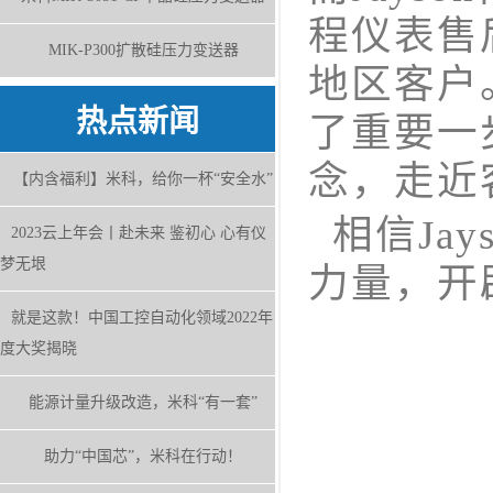
程仪表售
MIK-P300扩散硅压力变送器
地区客户
热点新闻
了重要一
念，走近
【内含福利】米科，给你一杯“安全水”
相信Ja
2023云上年会丨赴未来 鉴初心 心有仪
梦无垠
力量，开
就是这款！中国工控自动化领域2022年
度大奖揭晓
能源计量升级改造，米科“有一套”
助力“中国芯”，米科在行动！