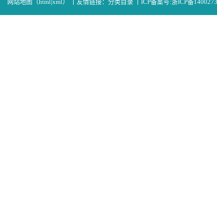
网站地图（
html
|
xml
）
丨
友情链接：
分类目录
丨
ICP备案号:
浙ICP备140027