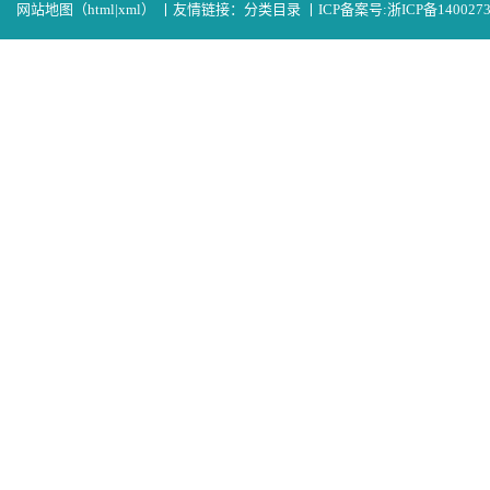
网站地图（
html
|
xml
）
丨
友情链接：
分类目录
丨
ICP备案号:
浙ICP备140027