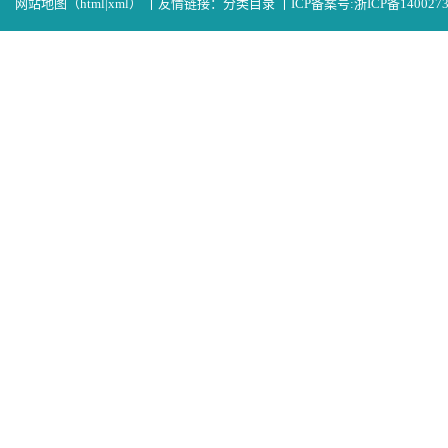
网站地图（
html
|
xml
）
丨
友情链接：
分类目录
丨
ICP备案号:
浙ICP备140027