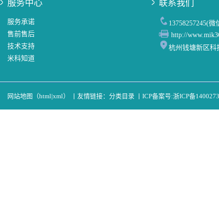
服务中心
联系我们
服务承诺
13758257245(
售前售后
http://www.mik3
技术支持
杭州钱塘新区科
米科知道
网站地图（
html
|
xml
）
丨
友情链接：
分类目录
丨
ICP备案号:
浙ICP备140027