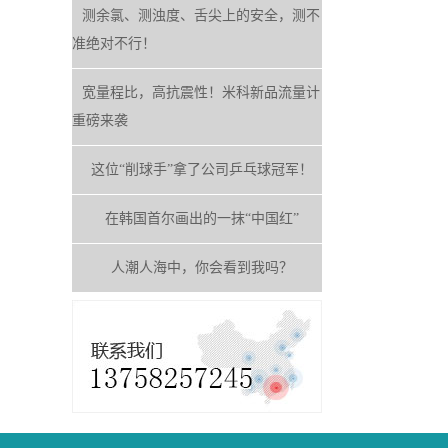
测余氯、测浊度、舌尖上的安全，测不
准绝对不行！
宽量程比，高抗震性！米科新品流量计
重磅来袭
这位“削球手”拿了公司乒乓球冠军！
在韩国首尔画出的一抹“中国红”
人潮人海中，你会看到我吗？