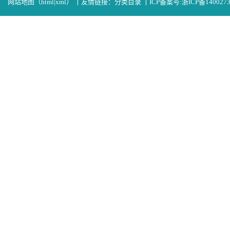
网站地图（
html
|
xml
）
丨
友情链接：
分类目录
丨
ICP备案号:
浙ICP备140027