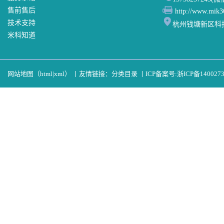
售前售后
http://www.mik3
技术支持
杭州钱塘新区科
米科知道
网站地图（
html
|
xml
）
丨
友情链接：
分类目录
丨
ICP备案号:
浙ICP备140027