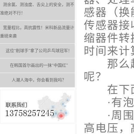
测余氯、测浊度、舌尖上的安全，测不
感器（换
准绝对不行！
传感器接
宽量程比，高抗震性！米科新品流量计
缩器件转
重磅来袭
时间来计
这位“削球手”拿了公司乒乓球冠军！
那么超
在韩国首尔画出的一抹“中国红”
呢？
人潮人海中，你会看到我吗？
在下面
·有泡沫
·周围有
高电压，