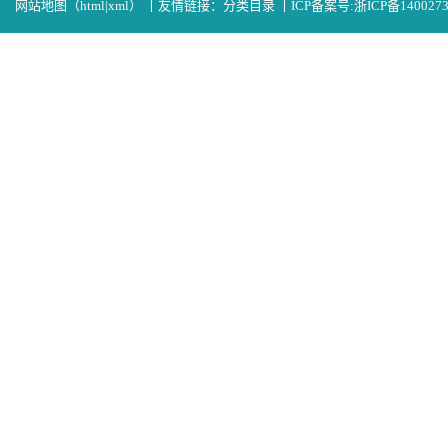
网站地图（
html
|
xml
）
丨
友情链接：
分类目录
丨
ICP备案号:
浙ICP备140027