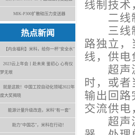
线制技术
MIK-P300扩散硅压力变送器
二线制
三线制
热点新闻
路独立，
【内含福利】米科，给你一杯“安全水”
线，供电
2023云上年会丨赴未来 鉴初心 心有仪
超声波一
梦无垠
时，或者
就是这款！中国工控自动化领域2022年
输出回路
度大奖揭晓
交流供电
能源计量升级改造，米科“有一套”
超声波
助力“中国芯”，米科在行动！
器、处理