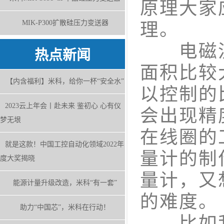
原理大家
MIK-P300扩散硅压力变送器
理。
电磁流
热点新闻
面积比较
【内含福利】米科，给你一杯“安全水”
以控制的
2023云上年会丨赴未来 鉴初心 心有仪
会出现精
梦无垠
在线圈的
就是这款！中国工控自动化领域2022年
量计的制
度大奖揭晓
量计，又
能源计量升级改造，米科“有一套”
的难度。
助力“中国芯”，米科在行动！
比如我们