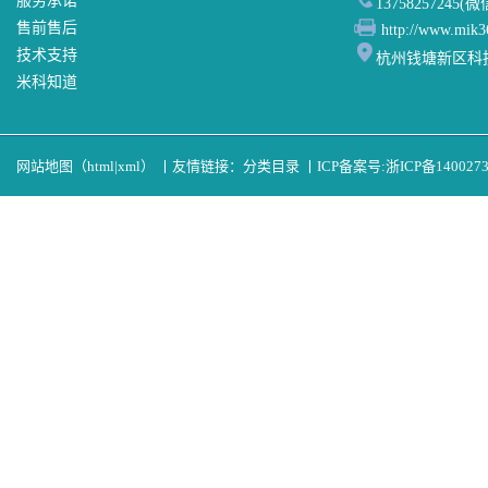
服务承诺
13758257245(
售前售后
http://www.mik3
技术支持
杭州钱塘新区科
米科知道
网站地图（
html
|
xml
）
丨
友情链接：
分类目录
丨
ICP备案号:
浙ICP备140027