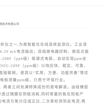
传感技术有限公司
分析仪之一,为高智能化在线连续监测仪。工业溶
-20 mA电流输出；双组继电器控制，高低点报
08F（ppb级）极谱式电极，自动实现ppm全
G-209F（ppm级）以响应快、稳定、可靠、
直接联网，使其以“实用、方便、功能完善”等优
）电极测量ppm级，只用于环保行业。
成，两者之间充满特殊成份的是电解液。由硅橡胶
渗透过隔膜在阴极消耗,同时等量的氧在阳极产
的电流与氧分压成正比,二次表检测到此电流,再