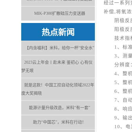
经过一系列
补偿,将氧
MIK-P300扩散硅压力变送器
阴极反应：O
阳极反应：4A
热点新闻
技术指
1、标准：J
【内含福利】米科，给你一杯“安全水”
3、测量范围
2023云上年会丨赴未来 鉴初心 心有仪
分辨度： 0.
梦无垠
4、整机基本
5、整机示
就是这款！中国工控自动化领域2022年
6、整机示
度大奖揭晓
7、自动温
能源计量升级改造，米科“有一套”
8、响应时间
9、输出电
助力“中国芯”，米科在行动！
10、电流