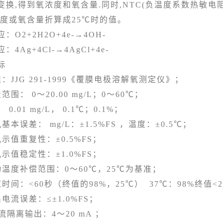
变换,得到氧浓度和氧含量.同时,NTC(负温度系数热敏电
浓度或氧含量折算成25℃时的值。
2+2H2O+4e-→4OH-
g+4Cl-→4AgCl+4e-
标
JG 291-1999《覆膜电极溶解氧测定仪》；
： 0～20.00 mg/L；0～60℃；
01 mg/L， 0.1℃；0.1%；
误差： mg/L：±1.5%FS ，温度：±0.5℃；
值重复性：±0.5%FS；
值稳定性：±1.0%FS；
度补偿范围：0～60℃，25℃为基准；
：<60秒（终值的98%，25℃） 37℃：98%终值<2
流误差：≤±1.0%FS；
隔离输出：4～20 mA ；