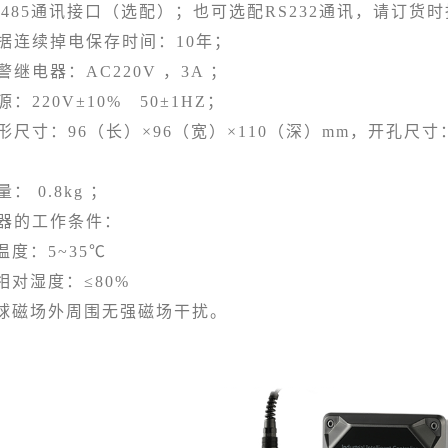
485通讯接口（选配）；也可选配RS232通讯，请订货
连续掉电保存时间：10年；
电器：AC220V ，3A ；
220V±10% 50±1HZ；
寸：96（长）×96（宽）×110（深）mm，开孔尺寸：
；
 0.8kg ；
器的工作条件：
：5~35℃
湿度：≤80%
磁场外周围无强磁场干扰。