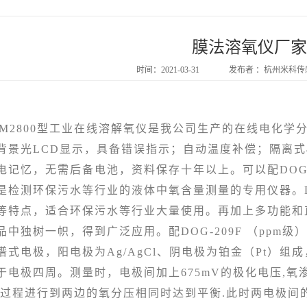
膜法溶氧仪厂家
时间：2021-03-31
发布者 ：杭州米科
M2800型工业在线溶解氧仪是我公司生产的在线电化学
背景光LCD显示，具备错误指示；自动温度补偿；隔离式4
电记忆，无需后备电池，资料保存十年以上。可以配DOG-2
是检测环保污水等行业的液体中氧含量测量的专用仪器。DO
等特点，适合环保污水等行业大量使用。再加上多功能和
中独树一帜，得到广泛应用。配DOG-209F （ppm级
电极，阳电极为Ag/AgCl、阴电极为铂金（Pt）组
于电极四周。测量时，电极间加上675mV的极化电压,氧
态过程进行到两边的氧分压相同时达到平衡.此时两电极间