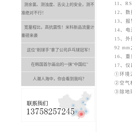
11、RS
测余氯、测浊度、舌尖上的安全，测不
12、数据
准绝对不行！
13、报警继
宽量程比，高抗震性！米科新品流量计
14、电源：
重磅来袭
15、外形尺
92 mm
这位“削球手”拿了公司乒乓球冠军！
16、重量：
在韩国首尔画出的一抹“中国红”
17、仪
①环境温度
人潮人海中，你会看到我吗？
②空气相对
③除地球