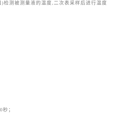
阻)检测被测量液的温度,二次表采样后进行温度
0秒；