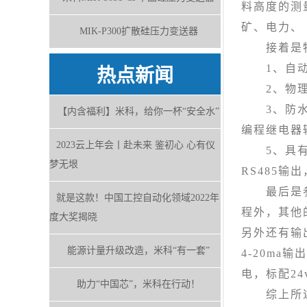
料高度的测
矿、电力、
MIK-P300扩散硅压力变送器
接着是特
1、自动
热点新闻
2、物理密
3、防水设
【内含福利】米科，给你一杯“安全水”
编程继电器输
2023云上年会丨赴未来 鉴初心 心有仪
5、具有抗
梦无垠
RS485
最后是参数和
就是这款！中国工控自动化领域2022年
程外，其他
度大奖揭晓
另外还有输
能源计量升级改造，米科“有一套”
4-20ma
电，标配24
助力“中国芯”，米科在行动！
综上所述，