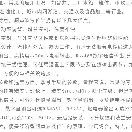
量。常见的应用工况，如窨井、工厂水箱、罐体、市政工
 石油化工、城市内河湖泊、交通以及食品加工等行业。
点。超声波液位计拥有以下几大优点。
功率调整、增益控制、温度补偿
封，与外壳整体性密封以防探头受潮时影响整机性能
计，流线型外壳，露天工作，雨水无法顺着电缆线进入
出、高精度4-20mA电流输出、Rs-485数字通信输出 
干扰性强。可任意设置上下限节点及在线输出调节，并
输出，方便的与相关设施接口。
选型方面。拿最常见的参数，量程来说，常见的有5m,10m,1
的还有精度。理论上，精度分0.5%和1%两个等级，但
出信号，可分为模拟量输出，数字量输出，以及继电器输出。
输出，数字量输出可选RS485?、RS232，继电器输出可选择A
vDC,可选220v，50Hz。最后是安装，可分螺纹和法兰
便是经济型超声波液位计的原理，应用场合，特点，以