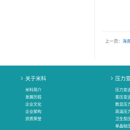
上一页：
海南
关于米科
压力
米科简介
压力变
发展历程
差压变
企业文化
数显压
企业架构
高温压
资质荣誉
卫生型
单晶硅