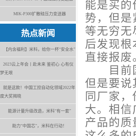
能是买的
MIK-P300扩散硅压力变送器
势，但是
等无穷无
热点新闻
后发现根
【内含福利】米科，给你一杯“安全水”
直接报废
2023云上年会丨赴未来 鉴初心 心有仪
目前国
梦无垠
但是要说
就是这款！中国工控自动化领域2022年
同厂家，
度大奖揭晓
大。相信
能源计量升级改造，米科“有一套”
产品的质
助力“中国芯”，米科在行动！
这么多的