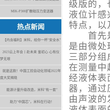
级版的，
MIK-P300扩散硅压力变送器
液位计感
特点，以
热点新闻
首先是
【内含福利】米科，给你一杯“安全水”
是由微处
2023云上年会丨赴未来 鉴初心 心有仪
三部分组
梦无垠
在测量中
就是这款！中国工控自动化领域2022年
经液体表
度大奖揭晓
器，通过
能源计量升级改造，米科“有一套”
由声波的
助力“中国芯”，米科在行动！
液体表面