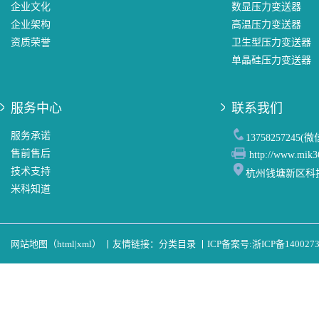
企业文化
数显压力变送器
企业架构
高温压力变送器
资质荣誉
卫生型压力变送器
单晶硅压力变送器
服务中心
联系我们
服务承诺
13758257245(
售前售后
http://www.mik3
技术支持
杭州钱塘新区科
米科知道
网站地图（
html
|
xml
）
丨
友情链接：
分类目录
丨
ICP备案号:
浙ICP备140027