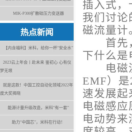
插入式，
MIK-P300扩散硅压力变送器
我们讨论
磁流量计
热点新闻
首先，
【内含福利】米科，给你一杯“安全水”
下什么是
2023云上年会丨赴未来 鉴初心 心有仪
电磁流量计（
梦无垠
EMF）是
就是这款！中国工控自动化领域2022年
速发展起
度大奖揭晓
电磁感应
能源计量升级改造，米科“有一套”
电动势来
助力“中国芯”，米科在行动！
度较高，