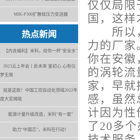
仅仅局限
MIK-P300扩散硅压力变送器
国，这样
所以，
热点新闻
力的厂家
【内含福利】米科，给你一杯“安全水”
你在安徽
2023云上年会丨赴未来 鉴初心 心有仪
的涡轮流
梦无垠
家，早就
就是这款！中国工控自动化领域2022年
感，虽然
度大奖揭晓
计因为性
能源计量升级改造，米科“有一套”
了20多
助力“中国芯”，米科在行动！
技术服务