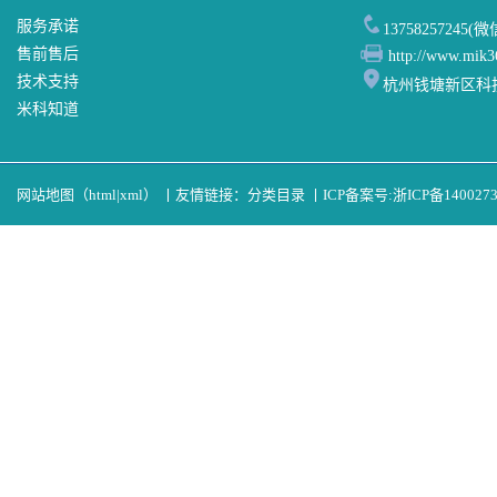
服务承诺
13758257245(
售前售后
http://www.mik3
技术支持
杭州钱塘新区科
米科知道
网站地图（
html
|
xml
）
丨
友情链接：
分类目录
丨
ICP备案号:
浙ICP备140027