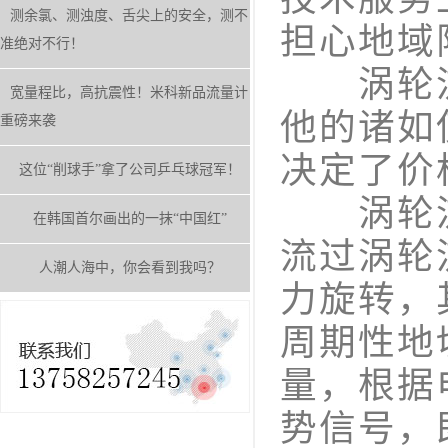
测余氯、测浊度、舌尖上的安全，测不
担心地域
准绝对不行！
涡轮流
宽量程比，高抗震性！米科新品流量计
他的诸如
重磅来袭
决定了价
这位“削球手”拿了公司乒乓球冠军！
涡轮流
在韩国首尔画出的一抹“中国红”
流过涡轮
人潮人海中，你会看到我吗？
力旋转，
周期性地
量，根据
势信号，