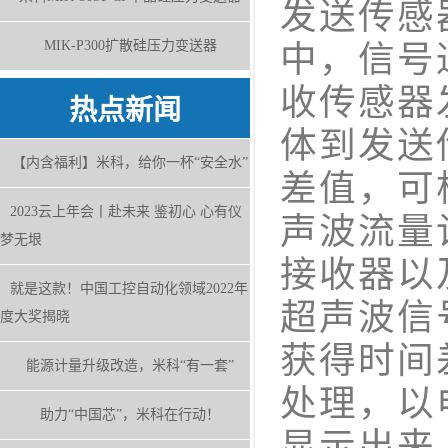
发送传感
MIK-P300扩散硅压力变送器
中，信号
收传感器
热点新闻
体到发送
【内含福利】米科，给你一杯“安全水”
差值，可
2023云上年会丨赴未来 鉴初心 心有仪
声波流量
梦无垠
接收器以
就是这款！中国工控自动化领域2022年
超声波信
度大奖揭晓
获得时间
能源计量升级改造，米科“有一套”
处理，以
助力“中国芯”，米科在行动！
显示出来