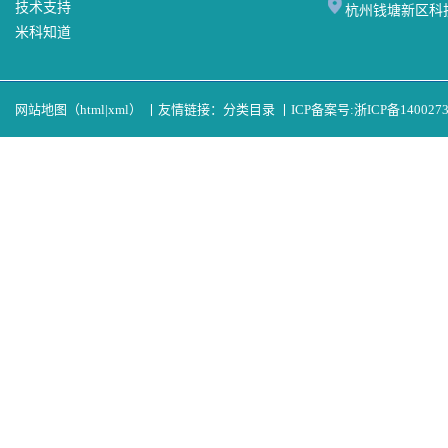
技术支持
杭州钱塘新区科
米科知道
网站地图（
html
|
xml
）
丨
友情链接：
分类目录
丨
ICP备案号:
浙ICP备140027