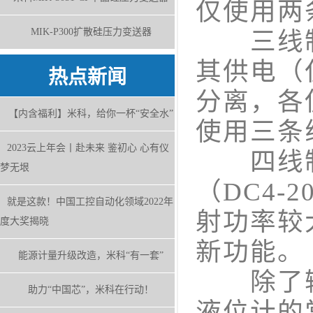
仅使用两
MIK-P300扩散硅压力变送器
三线制
其供电（仅
热点新闻
分离，各
【内含福利】米科，给你一杯“安全水”
使用三条
2023云上年会丨赴未来 鉴初心 心有仪
四线制：
梦无垠
（DC4
就是这款！中国工控自动化领域2022年
射功率较
度大奖揭晓
新功能。
能源计量升级改造，米科“有一套”
除了输
助力“中国芯”，米科在行动！
液位计的