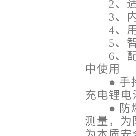
2、适
3、内置
4、用
5、智能
6、配备
中使用
● 手持
充电锂电
● 防爆
测量，为
为本质安