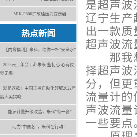
是超声波
MIK-P300扩散硅压力变送器
辽宁生产
出一款质
热点新闻
超声波流
【内含福利】米科，给你一杯“安全水”
那我想
2023云上年会丨赴未来 鉴初心 心有仪
择超声波
梦无垠
分，但更
就是这款！中国工控自动化领域2022年
流量计的
度大奖揭晓
声波流量
能源计量升级改造，米科“有一套”
一些要点
助力“中国芯”，米科在行动！
原理：