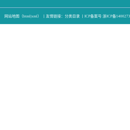
网站地图（
html
|
xml
）
丨
友情链接：
分类目录
丨
ICP备案号:
浙ICP备140027