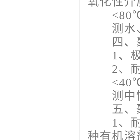
氧化性介
<80
测水、
四、聚胺脂
1、极
2、耐
<40
测中性
五、聚四
1、耐沸
种有机溶