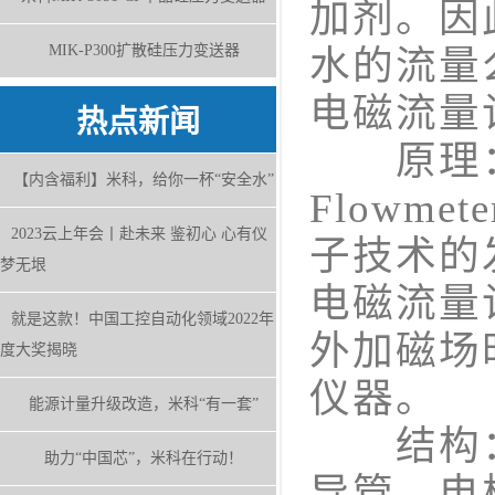
加剂。因
MIK-P300扩散硅压力变送器
水的流量
电磁流量
热点新闻
原理：电磁
【内含福利】米科，给你一杯“安全水”
Flowme
2023云上年会丨赴未来 鉴初心 心有仪
子技术的
梦无垠
电磁流量
就是这款！中国工控自动化领域2022年
外加磁场
度大奖揭晓
仪器。
能源计量升级改造，米科“有一套”
结构：
助力“中国芯”，米科在行动！
导管、电