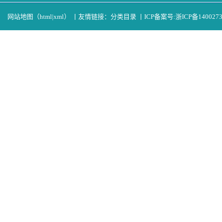
网站地图（
html
|
xml
）
丨
友情链接：
分类目录
丨
ICP备案号:
浙ICP备140027