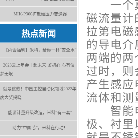
一个真
MIK-P300扩散硅压力变送器
磁流量计
拉第电磁
热点新闻
的导电介
【内含福利】米科，给你一杯“安全水”
两端的两
2023云上年会丨赴未来 鉴初心 心有仪
过时，则
梦无垠
产生感应
就是这款！中国工控自动化领域2022年
流体和测
度大奖揭晓
智能电
能源计量升级改造，米科“有一套”
极、衬里
助力“中国芯”，米科在行动！
就是不锈