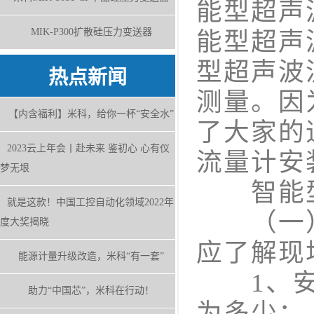
能型超声
MIK-P300扩散硅压力变送器
能型超声
型超声波
热点新闻
测量。因
【内含福利】米科，给你一杯“安全水”
了大家的
2023云上年会丨赴未来 鉴初心 心有仪
流量计安
梦无垠
智能型
就是这款！中国工控自动化领域2022年
（一）
度大奖揭晓
应了解现
能源计量升级改造，米科“有一套”
1、安装
助力“中国芯”，米科在行动！
为多少；