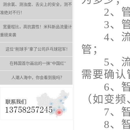
测余氯、测浊度、舌尖上的安全，测不
2、管
准绝对不行！
3、管
宽量程比，高抗震性！米科新品流量计
4、流体
重磅来袭
管；
这位“削球手”拿了公司乒乓球冠军！
5、流体
在韩国首尔画出的一抹“中国红”
需要确认
人潮人海中，你会看到我吗？
6、智能
（如变频
7、智能
8、智能