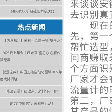
来谈谈安
MIK-P300扩散硅压力变送器
去识别真
现在的
热点新闻
先，第一
【内含福利】米科，给你一杯“安全水”
帮忙选型
2023云上年会丨赴未来 鉴初心 心有仪
间商赚取
梦无垠
个方面识
就是这款！中国工控自动化领域2022年
厂家才会
度大奖揭晓
流量计的
能源计量升级改造，米科“有一套”
第二，厂
助力“中国芯”，米科在行动！
其产品的