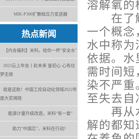
溶解氧的
MIK-P300扩散硅压力变送器
在了解
一个概念
热点新闻
水中称为
【内含福利】米科，给你一杯“安全水”
依据。水
2023云上年会丨赴未来 鉴初心 心有仪
需时间短
梦无垠
染不严重
就是这款！中国工控自动化领域2022年
至失去自
度大奖揭晓
再从水
能源计量升级改造，米科“有一套”
解的都知
助力“中国芯”，米科在行动！
在养鱼的