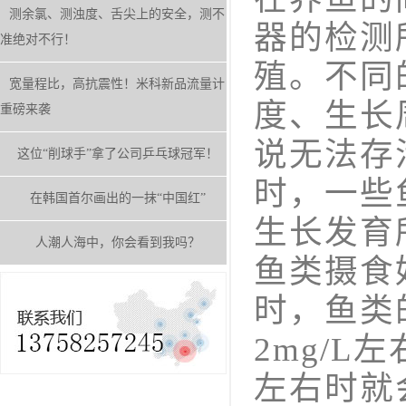
测余氯、测浊度、舌尖上的安全，测不
器的检测
准绝对不行！
殖。不同
宽量程比，高抗震性！米科新品流量计
度、生长
重磅来袭
说无法存
这位“削球手”拿了公司乒乓球冠军！
时，一些
在韩国首尔画出的一抹“中国红”
生长发育
人潮人海中，你会看到我吗？
鱼类摄食
时，鱼类
2mg/L
左右时就会