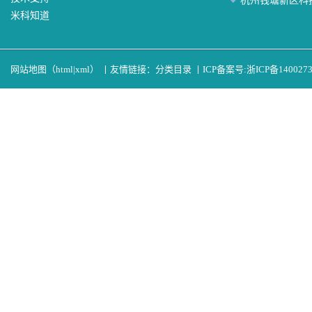
杭州钱塘新区科
米科知道
网站地图（
html
|
xml
）
丨
友情链接：
分类目录
丨
ICP备案号:
浙ICP备140027