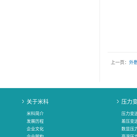
上一页：
外
关于米科
压力
米科简介
压力变
发展历程
差压变
企业文化
数显压
企业架构
高温压