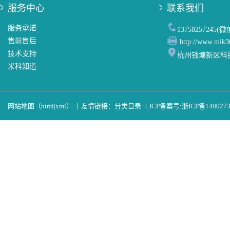
服务中心
联系我们
服务承诺
13758257245(
售前售后
http://www.mik3
技术支持
杭州钱塘新区科
米科知道
网站地图（
html
|
xml
）
丨
友情链接：
分类目录
丨
ICP备案号:
浙ICP备140027