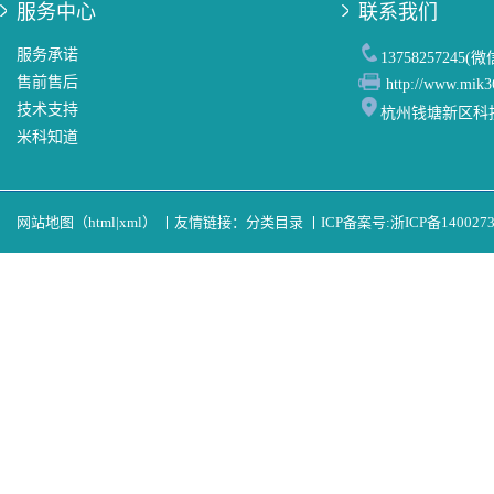
服务中心
联系我们
服务承诺
13758257245(
售前售后
http://www.mik3
技术支持
杭州钱塘新区科
米科知道
网站地图（
html
|
xml
）
丨
友情链接：
分类目录
丨
ICP备案号:
浙ICP备140027