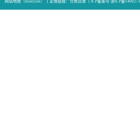
网站地图（
html
|
xml
）
丨
友情链接：
分类目录
丨
ICP备案号:
浙ICP备140027