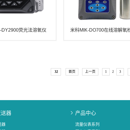
K-DY2900荧光法溶氧仪
米科MIK-DO700在线溶解氧
2
32
首页
上一页
1
3
变送器
产品中心
送器
流量仪表系列